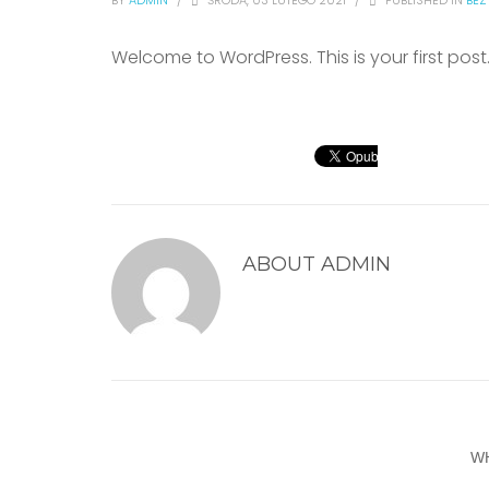
BY
ADMIN
/
ŚRODA, 03 LUTEGO 2021
/
PUBLISHED IN
BEZ
Welcome to WordPress. This is your first post. E
ABOUT
ADMIN
W