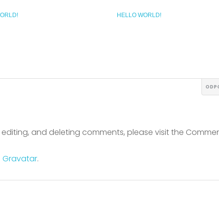
ORLD!
HELLO WORLD!
ODP
, editing, and deleting comments, please visit the Comme
m
Gravatar
.